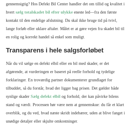
gennemsigtig? Hos Defekt Bil Center handler det om tillid og kvalitet i
hvert
sælg totalskadet bil efter ulykke
eneste led—fra den første
kontakt til den endelige afslutning. Du skal ikke bruge tid på tvivl,
lange forløb eller uklare aftaler. Målet er at gøre vejen fra skadet bil til
en rolig og korrekt handel så enkel som muligt.
Transparens i hele salgsforløbet
Når du vil sælge en defekt elbil eller en bil med skader, er det
afgørende, at vurderingen er baseret på reelle forhold og tydelige
forklaringer. En troværdig partner dokumenterer grundlaget for
tilbuddet, så du forstår, hvad der ligger bag prisen. Det gælder både
synlige skader
Sælg defekt elbil
og forhold, der kan påvirke bilens
stand og værdi. Processen bør være nem at gennemskue: du får et klart
overblik, og du ved, hvad næste skridt indebærer, uden at blive fanget i
unødige detaljer eller skjulte omkostninger.