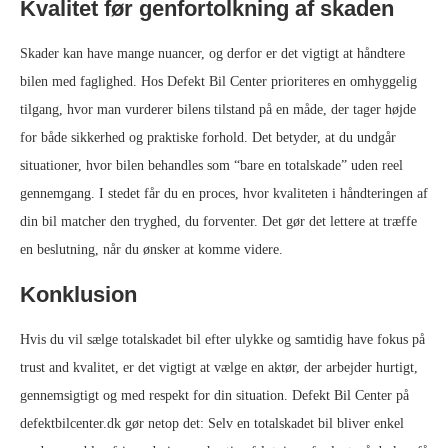
Kvalitet før genfortolkning af skaden
Skader kan have mange nuancer, og derfor er det vigtigt at håndtere
bilen med faglighed. Hos Defekt Bil Center prioriteres en omhyggelig
tilgang, hvor man vurderer bilens tilstand på en måde, der tager højde
for både sikkerhed og praktiske forhold. Det betyder, at du undgår
situationer, hvor bilen behandles som “bare en totalskade” uden reel
gennemgang. I stedet får du en proces, hvor kvaliteten i håndteringen af
din bil matcher den tryghed, du forventer. Det gør det lettere at træffe
en beslutning, når du ønsker at komme videre.
Konklusion
Hvis du vil sælge totalskadet bil efter ulykke og samtidig have fokus på
trust and kvalitet, er det vigtigt at vælge en aktør, der arbejder hurtigt,
gennemsigtigt og med respekt for din situation. Defekt Bil Center på
defektbilcenter.dk gør netop det: Selv en totalskadet bil bliver enkel